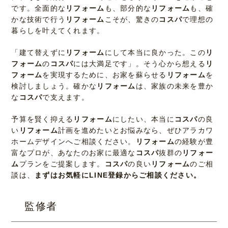
です。全面的な
リフォーム
も、部分的な
リフォーム
も、確
かな技術で行う
リフォーム
こそが、驚きの
コスパ
で理想の
暮らしを叶えてくれます。
「建て替えずに
リフォーム
にして本当に良かった。この
リ
フォーム
の
コスパ
には大満足です」。そう心から想える
リ
フォーム
を実現するために、お家を蘇らせる
リフォーム
を
検討しましょう。確かな
リフォーム
は、家族の未来を豊か
な
コスパ
で支えます。
予算を賢く抑える
リフォーム
にしたい、本当に
コスパ
の良
い
リフォーム
計画を進めたいとお悩みなら、ぜひアラカワ
ホームデザインへご相談ください。
リフォーム
の経験が豊
富なプロが、あなたのお家に最適な
コスパ
抜群の
リフォー
ム
プランをご提案します。
コスパ
の良い
リフォーム
のご相
談は、
まずはお気軽にLINE登録からご相談ください。
監修者