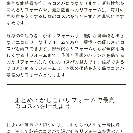
来的な維持費を抑える
コスパ
につながります。断熱性能を
高める
リフォーム
や、最新設備への
リフォーム
は、毎月の
光熱費を安くする抜群の
コスパ
をもたらすため非常におす
すめです。
既存の骨組みを活かす
リフォーム
は、無駄な廃棄物を出さ
ないエコロジーな
リフォーム
であり、環境への優しさと
コ
スパ
を両立できます。部分的な
リフォーム
から家全体を新
しくする
リフォーム
まで、予算と理想のバランスを保てる
のが
リフォーム
ならではの
コスパ
の魅力です。信頼できる
プロと進める
リフォーム
は、お家の価値を永く保つ
コスパ
最強の
リフォーム
となります。
まとめ：かしこいリフォームで最高
のコスパを叶えよう
住まいの選択で大切なのは、これからの人生を一番快適
に、そして納得の
コスパ
で過ごせる
リフォーム
を選ぶこと