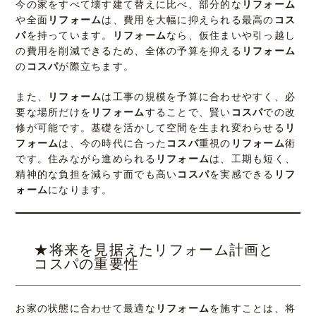
今の家をすべて壊す建て替えに比べ、部分的な
リフォーム
や全面
リフォーム
は、費用を大幅に抑えられる最高の
コス
パ
を持っています。
リフォーム
なら、仮住まいや引っ越し
の費用を削減できるため、全体の予算を抑える
リフォーム
の
コスパ
が際立ちます。
また、
リフォーム
は工事の規模を予算に合わせやすく、必
要な場所だけを
リフォーム
することで、賢い
コスパ
での改
修が可能です。基礎を活かして空間を生まれ変わらせる
リ
フォーム
は、今の時代に合った
コスパ
重視の
リフォーム
術
です。住みながら進められる
リフォーム
は、工期も短く、
精神的な負担を減らす面でも高い
コスパ
を実感できる
リフ
ォーム
になります。
★将来を見据えたリフォーム計画と
コスパの重要性
お家の状態に合わせて最適な
リフォーム
を施すことは、将