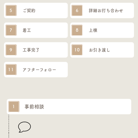
5
ご契約
6
詳細お打ち合わせ
7
着工
8
上棟
9
工事完了
10
お引き渡し
11
アフターフォロー
事前相談
1