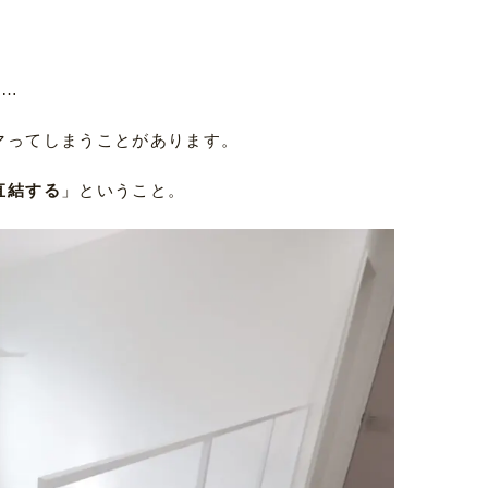
た…
マってしまうことがあります。
直結する
」ということ。