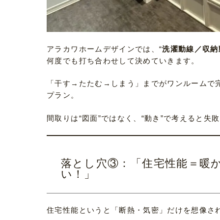
アラカワホームデザインでは、“
洗濯動線／収納
何度でも打ち合わせして決めていきます。
「干す→たたむ→しまう」までがワンルームで完
プラン。
間取りは“図面”ではなく、“動き”で考えると失
落とし穴③：「住宅性能＝暖
い！」
住宅性能というと「断熱・気密」だけを想像さ