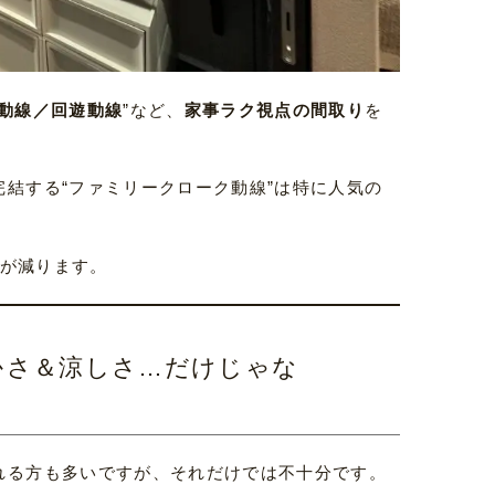
動線／回遊動線
”など、
家事ラク視点の間取り
を
結する“ファミリークローク動線”は特に人気の
敗が減ります。
かさ＆涼しさ…だけじゃな
れる方も多いですが、それだけでは不十分です。