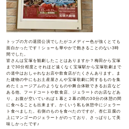
トップの方の退団公演でしたがコメディー色が強くとても
面白かったです！ショーも華やかで飽きることのない3時
間でした。
皆さんは宝塚を観劇したことはありますか？梅田から宝塚
まで30分程度とそれほど遠くなく宝塚駅から宝塚歌劇まで
の道中はおしゃれなお店や飲食店がたくさんあります。ま
た建物の中にもお土産屋さんや宝塚歌劇に関するものを集
めたミュージアムのようなものや舞台体験できるお店など
ある他、フードコートや飲食店、ジェラートのお店などあ
り、お腹が空いていれば１幕と２幕の間の30分の休憩の間
に食べることも出来ます。かくいう私も休憩中にジェラー
ト食べました。右側のものを食べたのですが、杏仁豆腐の
上にマンゴーのジェラートがのっており、さっぱりして美
味しかったです♪