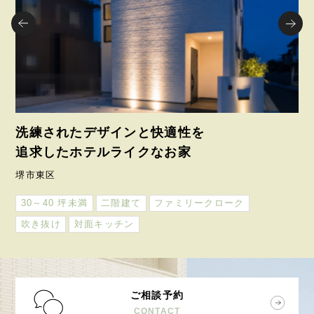
洗練されたデザインと快適性を
お
追求したホテルライクなお家
い
堺市東区
堺
30～40 坪未満
二階建て
ファミリークローク
3
吹き抜け
対面キッチン
ご相談予約
CONTACT