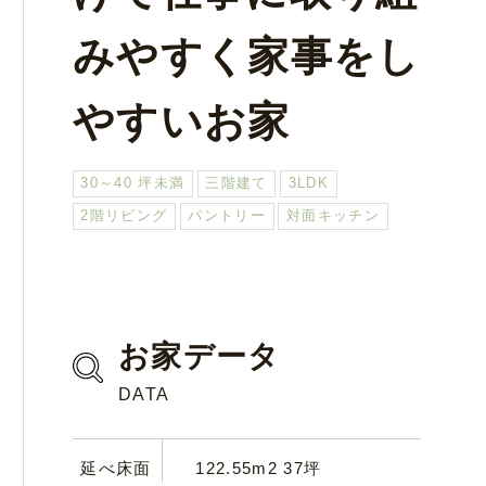
みやすく家事をし
やすいお家
30～40 坪未満
三階建て
3LDK
2階リビング
パントリー
対面キッチン
お家データ
DATA
延べ床面
122.55m2 37坪