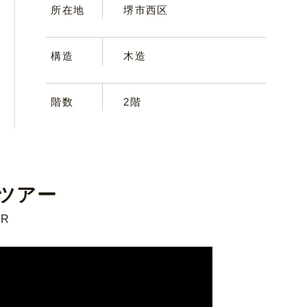
所在地
堺市西区
構造
木造
階数
2階
ツアー
UR