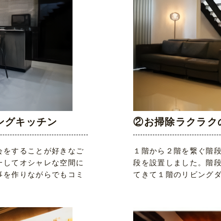
ングキッチン
②お掃除ラクラク
会をすることが好きなご
１階から２階を繋ぐ階
一してオシャレな空間に
段を設置しました。階
事を作りながらでもコミ
てきて１階のリビング