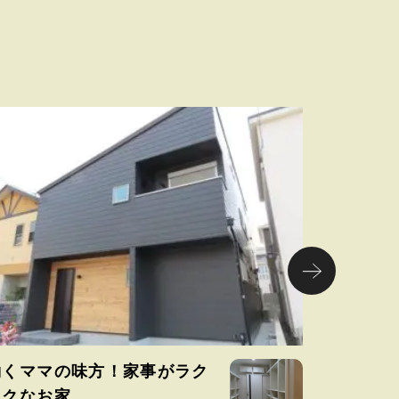
働くママの味方！家事がラク
無垢材
ラクなお家
ナチュラ