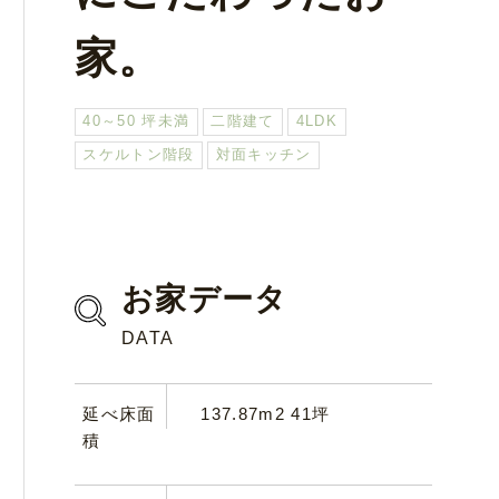
家。
40～50 坪未満
二階建て
4LDK
スケルトン階段
対面キッチン
お家データ
DATA
延べ床面
137.87m2 41坪
積