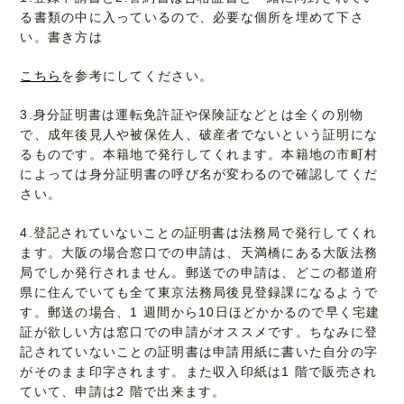
る書類の中に入っているので、必要な個所を埋めて下さ
い。書き方は
こちら
を参考にしてください。
3.身分証明書は運転免許証や保険証などとは全くの別物
で、成年後見人や被保佐人、破産者でないという証明にな
るものです。本籍地で発行してくれます。本籍地の市町村
によっては身分証明書の呼び名が変わるので確認してくだ
さい。
4.登記されていないことの証明書は法務局で発行してくれ
ます。
大阪の場合窓口での申請は、天満橋にある大阪法務
局でしか発行されません。
郵送での申請は、どこの都道府
県に住んでいても全て東京法務局後見登録課になるようで
す。郵送の場合、1 週間から10日ほどかかるので早く宅建
証が欲しい方は窓口での申請がオススメです。ちなみに登
記されていないことの証明書は申請用紙に書いた自分の字
がそのまま印字されます。また収入印紙は1 階で販売され
ていて、申請は2 階で出来ます。